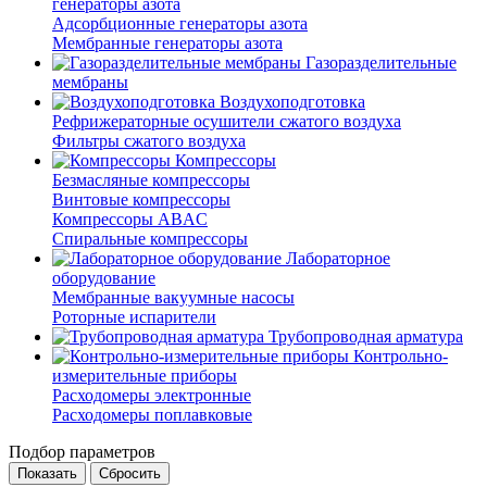
генераторы азота
Адсорбционные генераторы азота
Мембранные генераторы азота
Газоразделительные
мембраны
Воздухоподготовка
Рефрижераторные осушители сжатого воздуха
Фильтры сжатого воздуха
Компрессоры
Безмасляные компрессоры
Винтовые компрессоры
Компрессоры ABAC
Спиральные компрессоры
Лабораторное
оборудование
Мембранные вакуумные насосы
Роторные испарители
Трубопроводная арматура
Контрольно-
измерительные приборы
Расходомеры электронные
Расходомеры поплавковые
Подбор параметров